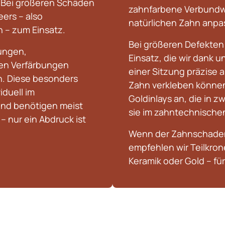
Bei größeren Schäden 
zahnfarbene Verbundwer
rs – also 
natürlichen Zahn anpa
 – zum Einsatz.
Bei größeren Defekten
ungen, 
Einsatz, die wir dank u
en Verfärbungen 
einer Sitzung präzise 
. Diese besonders 
Zahn verkleben können.
uell im 
Goldinlays an, die in 
nd benötigen meist 
sie im zahntechnischen
 nur ein Abdruck ist 
Wenn der Zahnschaden 
empfehlen wir Teilkron
Keramik oder Gold – für