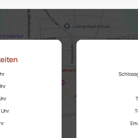
eiten
hr
Schloss
Uhr
Uhr
T
 Uhr
T
hr
Ema