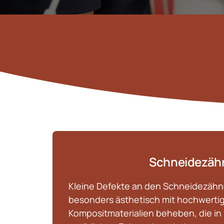
> Funktionsprobleme
> CEREC
> Lachgassedierung
> Schmerzfreie Behandlung
Schneidezäh
Kleine Defekte an den Schneidezähne
besonders ästhetisch mit hochwertig
Kompositmaterialien beheben, die in