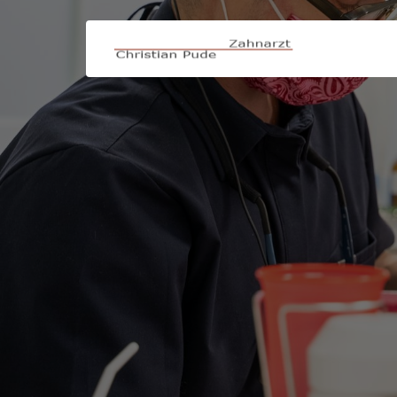
> Übersicht
> Prophylaxe
> Parodontologie
> Wurzelbehandlung
> Ästhetische Zahnheilkunde
> Zahnfüllungen
> Kariesinfiltration
> Implantate
> Veneers